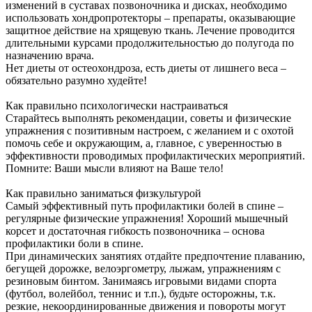
изменений в суставах позвоночника и дисках, необходимо
использовать хондропротекторы – препараты, оказывающие
защитное действие на хрящевую ткань. Лечение проводится
длительными курсами продолжительностью до полугода по
назначению врача.
Нет диеты от остеохондроза, есть диеты от лишнего веса –
обязательно разумно худейте!
Как правильно психологически настраиваться
Старайтесь выполнять рекомендации, советы и физические
упражнения с позитивным настроем, с желанием и с охотой
помочь себе и окружающим, а, главное, с уверенностью в
эффективности проводимых профилактических мероприятий.
Помните: Ваши мысли влияют на Ваше тело!
Как правильно заниматься физкультурой
Самый эффективный путь профилактики болей в спине –
регулярные физические упражнения! Хороший мышечный
корсет и достаточная гибкость позвоночника – основа
профилактики боли в спине.
При динамических занятиях отдайте предпочтение плаванию,
бегущей дорожке, велоэргометру, лыжам, упражнениям с
резиновым бинтом. Занимаясь игровыми видами спорта
(футбол, волейбол, теннис и т.п.), будьте осторожны, т.к.
резкие, некоординированные движения и повороты могут