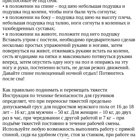
приспособьте её под себя:
• в положении на спине – под шею небольшая подушка и
подушка под колени, чтобы ноги были чуть согнуты;
• в положении на боку – подушка под шею на высоту плеча,
небольшая подушка под талию, ноги согнуты в коленных и
тазобедренных суставах;
• в положении на животе, положите под него подушку
Вставать утром с постели, необходимо предварительно сделав
несколько простых упражнений руками и ногами, затем
повернуться на живот, отжимаясь руками встать на колени,
сесть ягодицами на пятки и максимально потянуться руками
вперед, затем опустить одну ногу на пол и опираясь на эту
ногу и руки, постепенно встать, не делая резких движений.
Давайте спине полноценный ночной отдых! Потянитесь
после сна!
Как правильно поднимать и перемещать тяжести
Инструкция по технике безопасности для грузчиков
определяет, что при переноске тяжестей предельно
допускаемый груз: для подростков мужского пола от 16 до 18
лет – 16 кг; для мужчин – 50 кг. Для женщин – 10 кг, до двух
раз в час, при чередовании с другой работой и 7 кг – при
подъёме тяжестей постоянно в течение рабочей смены.
Используйте любую возможность выполнять работу с прямой
спиной, сидя на удобном стуле, стоя за станком, при работе на