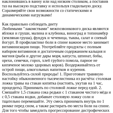
наклонившись в ванну или над низким столиком, а поставив
таз на высокую подставку и используя гладильную доску.
Соразмеряйте свои возможности со статическими и
динамическими нагрузками!
Как правильно соблюдать диету
Любимыми "лакомствами" межпозвонкового диска являются
яблоки и груши, малина и клубника, виноград и топинамбур
(земляная груша), фундук и чечевица, тыква, салат и соевый
йогурт. В профилактике боли в спине важное место занимает
витаминизация пищи. Употребляйте продукты с полным
набором витаминов и достаточным содержанием кальция и
магния (рыба и другие дары моря, капуста, шпинат, бобы,
орехи, семечки, горох, хлеб грубого помола, парное не
кипяченое молоко здоровых коров). Воздерживайтесь от
острой пищи, алкогольных напитков и курения.
Воспользуйтесь силой природы! 1. Приготовьте травяную
настойку обыкновенного тысячелистника из расчёта: столовая
ложка травы на стакан кипятка (настоять, укутав на 1 час,
процедить). Принимать по столовой ложке перед едой. 2.
Смешайте 1,5 стакана сока редьки с 1 стаканом чистого мёда и
с 0,5 стакана водки, добавьте столовую ложку соли и
тщательно перемешайте. Эту смесь принимать внутрь по 1
рюмке перед сном, а также растирать ею места боли на спине.
Для того чтобы замедлить прогрессирование дистрофических