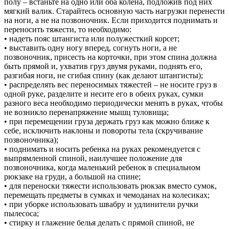
полу – встаньте на одно или оба колена, подложив под них
мягкий валик. Старайтесь основную часть нагрузки перенести
на ноги, а не на позвоночник. Если приходится поднимать и
переносить тяжести, то необходимо:
• надеть пояс штангиста или полужесткий корсет;
• выставить одну ногу вперед, согнуть ноги, а не
позвоночник, присесть на корточки, при этом спина должна
быть прямой и, ухватив груз двумя руками, поднять его,
разгибая ноги, не сгибая спину (как делают штангисты);
• распределять вес переносимых тяжестей – не носите груз в
одной руке, разделите и несите его в обеих руках, сумки
разного веса необходимо периодически менять в руках, чтобы
не возникло перенапряжение мышц туловища;
• при перемещении груза держать груз как можно ближе к
себе, исключить наклоны и повороты тела (скручивание
позвоночника);
• поднимать и носить ребенка на руках рекомендуется с
выпрямленной спиной, наилучшее положение для
позвоночника, когда маленький ребенок в специальном
рюкзаке на груди, а большой на спине;
• для переноски тяжести использовать рюкзак вместо сумок,
перемещать предметы в сумках и чемоданах на колесиках;
• при уборке использовать швабру и удлинители ручки
пылесоса;
• стирку и глажение белья делать с прямой спиной, не