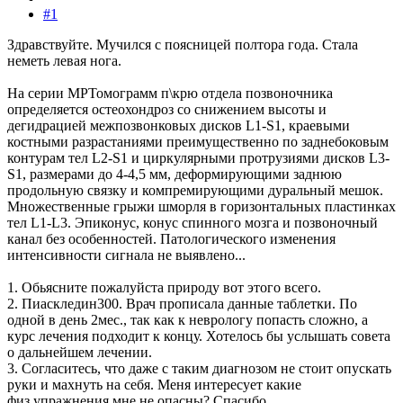
#1
Здравствуйте. Мучился с поясницей полтора года. Стала
неметь левая нога.
На серии МРТомограмм п\крю отдела позвоночника
определяется остеохондроз со снижением высоты и
дегидрацией межпозвонковых дисков L1-S1, краевыми
костными разрастаниями преимущественно по заднебоковым
контурам тел L2-S1 и циркулярными протрузиями дисков L3-
S1, размерами до 4-4,5 мм, деформирующими заднюю
продольную связку и компремирующими дуральный мешок.
Множественные грыжи шморля в горизонтальных пластинках
тел L1-L3. Эпиконус, конус спинного мозга и позвоночный
канал без особенностей. Патологического изменения
интенсивности сигнала не выявлено...
1. Обьясните пожалуйста природу вот этого всего.
2. Пиаскледин300. Врач прописала данные таблетки. По
одной в день 2мес., так как к неврологу попасть сложно, а
курс лечения подходит к концу. Хотелось бы услышать совета
о дальнейшем лечении.
3. Согласитесь, что даже с таким диагнозом не стоит опускать
руки и махнуть на себя. Меня интересует какие
физ.упражнения мне не опасны? Спасибо