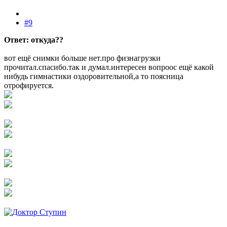
#9
Ответ: откуда??
вот ещё снимки больше нет.про физнагрузки
прочитал.спасибо.так и думал.интересен вопроос ещё какой
нибудь гимнастики оздоровительной,а то поясница
отрофируется.