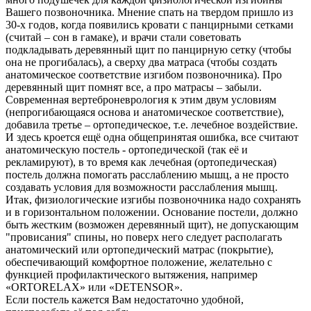
Вашего позвоночника. Мнение спать на твердом пришло из
30-х годов, когда появились кровати с панцирными сетками
(считай – сон в гамаке), и врачи стали советовать
подкладывать деревянный щит по панцирную сетку (чтобы
она не прогибалась), а сверху два матраса (чтобы создать
анатомическое соответствие изгибом позвоночника). Про
деревянный щит помнят все, а про матрасы – забыли.
Современная вертеброневрология к этим двум условиям
(непрогибающаяся основа и анатомическое соответствие),
добавила третье – ортопедическое, т.е. лечебное воздействие.
И здесь кроется ещё одна общепринятая ошибка, все считают
анатомическую постель - ортопедической (так её и
рекламируют), в то время как лечебная (ортопедическая)
постель должна помогать расслаблению мышц, а не просто
создавать условия для возможности расслабления мышц.
Итак, физиологические изгибы позвоночника надо сохранять
и в горизонтальном положении. Основание постели, должно
быть жестким (возможен деревянный щит), не допускающим
"провисания" спины, но поверх него следует располагать
анатомический или ортопедический матрас (покрытие),
обеспечивающий комфортное положение, желательно с
функцией профилактического вытяжения, например
«ORTORELAX» или «DETENSOR».
Если постель кажется Вам недостаточно удобной,