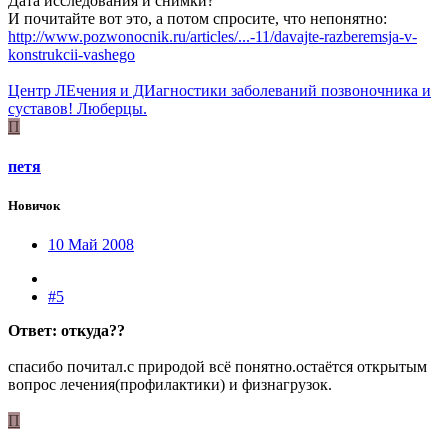
Дата исследования и снимки?
И почитайте вот это, а потом спросите, что непонятно:
http://www.pozwonocnik.ru/articles/...-11/davajte-razberemsja-v-
konstrukcii-vashego
Центр ЛЕчения и ДИагностики заболеваний позвоночника и
суставов! Люберцы.
П
петя
Новичок
10 Май 2008
#5
Ответ: откуда??
спасибо почитал.с природой всё понятно.остаётся открытым
вопрос лечения(профилактики) и физнагрузок.
П