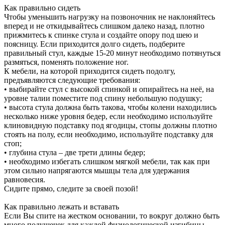
Как правильно сидеть
Чтобы уменьшить нагрузку на позвоночник не наклоняйтесь
вперед и не откидывайтесь слишком далеко назад, плотно
прижмитесь к спинке стула и создайте опору под шею и
поясницу. Если приходится долго сидеть, подберите
правильный стул, каждые 15-20 минут необходимо потянуться
размяться, поменять положение ног.
К мебели, на которой приходится сидеть подолгу,
предъявляются следующие требования:
• выбирайте стул с высокой спинкой и опирайтесь на неё, на
уровне талии поместите под спину небольшую подушку;
• высота стула должна быть такова, чтобы колени находились
несколько ниже уровня бедер, если необходимо используйте
клиновидную подставку под ягодицы, стопы должны плотно
стоять на полу, если необходимо, используйте подставку для
стоп;
• глубина стула – две трети длины бедер;
• необходимо избегать слишком мягкой мебели, так как при
этом сильно напрягаются мышцы тела для удержания
равновесия.
Сидите прямо, следите за своей позой!
Как правильно лежать и вставать
Если Вы спите на жестком основании, то вокруг должно быть
много подушечек для каждой физиологической изгибины