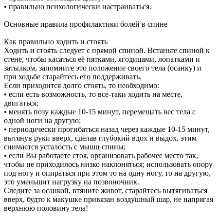
• правильно психологически настраиваться.
Основные правила профилактики болей в спине
Как правильно ходить и стоять
Ходить и стоять следует с прямой спиной. Встаньте спиной к
стене, чтобы касаться её пятками, ягодицами, лопатками и
затылком, запомните это положение своего тела (осанку) и
при ходьбе старайтесь его поддерживать.
Если приходится долго стоять, то необходимо:
• если есть возможность, то все-таки ходить на месте,
двигаться;
• менять позу каждые 10-15 минут, перемещать вес тела с
одной ноги на другую;
• периодически прогибаться назад через каждые 10-15 минут,
вытянув руки вверх, сделав глубокий вдох и выдох, этим
снимается усталость с мышц спины;
• если Вы работаете стоя, организовать рабочее место так,
чтобы не приходилось низко наклоняться; использовать опору
под ногу и опираться при этом то на одну ногу, то на другую,
это уменьшит нагрузку на позвоночник.
Следите за осанкой, втяните живот, старайтесь вытягиваться
вверх, будто к макушке привязан воздушный шар, не напрягая
верхнюю половину тела!