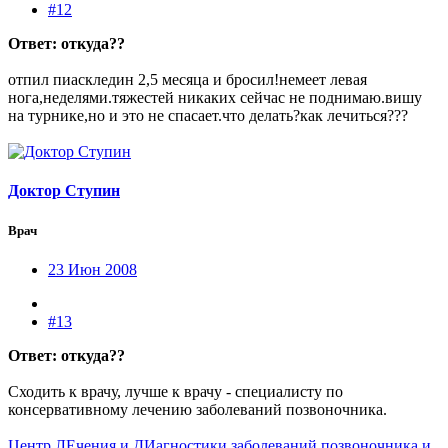
#12
Ответ: откуда??
отпил пиаскледин 2,5 месяца и бросил!немеет левая
нога,неделями.тяжестей никаких сейчас не поднимаю.вишу
на турнике,но и это не спасает.что делать?как лечиться???
Доктор Ступин
Врач
23 Июн 2008
#13
Ответ: откуда??
Сходить к врачу, лучше к врачу - специалисту по
консервативному лечению заболеваний позвоночника.
Центр ЛЕчения и ДИагностики заболеваний позвоночника и