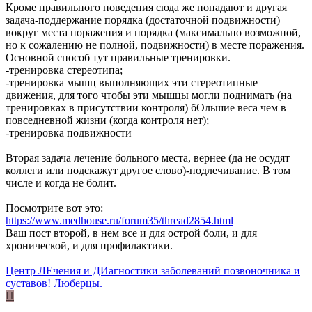
Кроме правильного поведения сюда же попадают и другая
задача-поддержание порядка (достаточной подвижности)
вокруг места поражения и порядка (максимально возможной,
но к сожалению не полной, подвижности) в месте поражения.
Основной способ тут правильные тренировки.
-тренировка стереотипа;
-тренировка мышц выполняющих эти стереотипные
движения, для того чтобы эти мышцы могли поднимать (на
тренировках в присутствии контроля) бОльшие веса чем в
повседневной жизни (когда контроля нет);
-тренировка подвижности
Вторая задача лечение больного места, вернее (да не осудят
коллеги или подскажут другое слово)-подлечивание. В том
числе и когда не болит.
Посмотрите вот это:
https://www.medhouse.ru/forum35/thread2854.html
Ваш пост второй, в нем все и для острой боли, и для
хронической, и для профилактики.
Центр ЛЕчения и ДИагностики заболеваний позвоночника и
суставов! Люберцы.
П