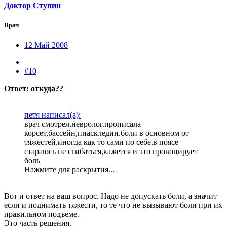
Доктор Ступин
Врач
12 Май 2008
#10
Ответ: откуда??
петя написал(а):
врач смотрел.невролог.прописала
корсет,бассейн,пиаскледин.боли в основном от
тяжестей.иногда как то сами по себе.в поясе
стараюсь не сгибаться,кажется и это провоцирует
боль
Нажмите для раскрытия...
Вот и ответ на ваш вопрос. Надо не допускать боли, а значит
если и поднимать тяжести, то те что не вызывают боли при их
правильном подъеме.
Это часть решения.