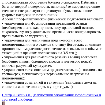
спровоцировать обострение болевого синдрома. Избегайте
бега по твердой поверхности, используйте амортизирующие
стельки и специальную спортивную обувь, снижающие
ударные нагрузки на позвоночник.
Арсенал профилактической физической подготовки включает:
• упражнения для формирования правильной осанки
(необходимо знать, как принять позу правильной осанки,
сохранять эту позу длительное время и часто контролировать
правильность её удержания);
• упражнения для увеличения подвижности всего
позвоночника или его отделов (по типу йоговских с главным
принципом – медленное достижение максимального объема с
фиксацией в крайних положениях на 3-5 сек.);
• упражнения для равномерного развития мышц всего тела
(особенно спины, брюшного пресса и плечевого пояса),
включая разумный культуризм;
• упражнения с отягощением предпочтительно (выполнять на
тренажерах, исключающих вертикальные нагрузки на
позвоночник);
• упражнения со штангой и гантелями (выполнять лежа на
спине, на животе или сидя, в упоре грудью).
Центр ЛЕчения и ДИагностики заболеваний позвоночника и
суставов! Люберцы.
П