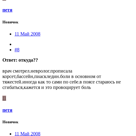
петя
Новичок
11 Май 2008
#8
Ответ: откуда??
врач смотрел.невролог.прописала
корсет,бассейн,пиаскледин.боли в основном от
тяжестей.иногда как то сами по себе.в поясе стараюсь не
сгибаться,кажется и это провоцирует боль
П
петя
Новичок
11 Май 2008