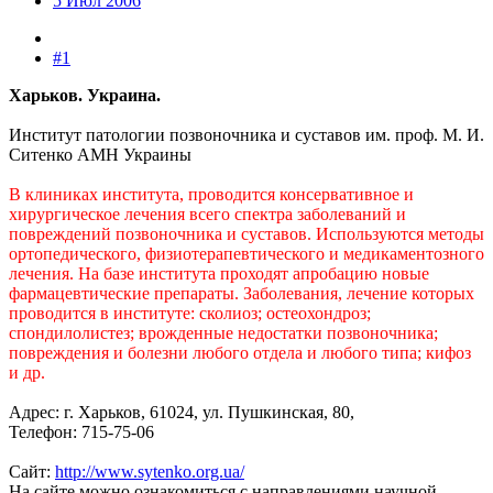
5 Июл 2006
#1
Харьков. Украина.
Институт патологии позвоночника и суставов им. проф. М. И.
Ситенко АМН Украины
В клиниках института, проводится консервативное и
хирургическое лечения всего спектра заболеваний и
повреждений позвоночника и суставов. Используются методы
ортопедического, физиотерапевтического и медикаментозного
лечения. На базе института проходят апробацию новые
фармацевтические препараты. Заболевания, лечение которых
проводится в институте: сколиоз; остеохондроз;
спондилолистез; врожденные недостатки позвоночника;
повреждения и болезни любого отдела и любого типа; кифоз
и др.
Адрес: г. Харьков, 61024, ул. Пушкинская, 80,
Телефон: 715-75-06
Сайт:
http://www.sytenko.org.ua/
На сайте можно ознакомиться с направлениями научной