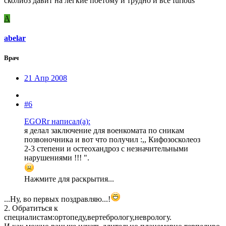
сколиоз давит на лёгкие поетому и трудно и всё furious
A
abelar
Врач
21 Апр 2008
#6
EGORr написал(а):
я делал заключение для военкомата по сникам
позвоночника и вот что получил :,, Кифозосколеоз
2-3 степени и остеохандроз с незначительными
нарушениями !!! ".
Нажмите для раскрытия...
...Ну, во первых поздравляю...!
2. Обратиться к
специалистам:ортопеду,вертебрологу,неврологу.