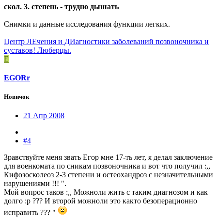
скол. 3. степень - трудно дышать
Снимки и данные исследования функции легких.
Центр ЛЕчения и ДИагностики заболеваний позвоночника и
суставов! Люберцы.
E
EGORr
Новичок
21 Апр 2008
#4
Зравствуйте меня звать Егор мне 17-ть лет, я делал заключение
для военкомата по сникам позвоночника и вот что получил :,,
Кифозосколеоз 2-3 степени и остеохандроз с незначительными
нарушениями !!! ".
Мой вопрос таков :,, Можноли жить с таким диагнозом и как
долго :p ??? И второй можноли это както безоперационно
исправить ??? "