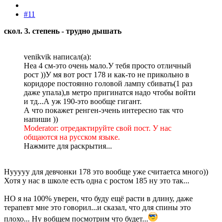
#11
скол. 3. степень - трудно дышать
venikvik написал(а):
Неа 4 см-это очень мало.У тебя просто отличный
рост ))У мя вот рост 178 и как-то не прикольно в
коридоре постоянно головой лампу сбивать(1 раз
даже упала),в метро пригинатся надо чтобы войти
и тд...А уж 190-это вообще гигант.
А что покажет ренген-эчень интересно так что
напиши ))
Moderator: отредактируйте свой пост. У нас
общаются на русском языке.
Нажмите для раскрытия...
Нууууу для девчонки 178 это вообще уже считаетса много))
Хотя у нас в школе есть одна с ростом 185 ну это так...
НО я на 100% уверен, что буду ещё расти в длину, даже
терапевт мне это говорил...и сказал, что для спины это
плохо... Ну вобщем посмотрим что будет...