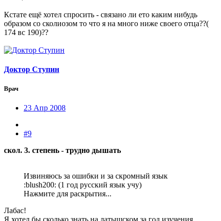
Кстате ещё хотел спросить - связано ли ето каким нибудь
образом со сколиозом то что я на много ниже своего отца??(
174 вс 190)??
Доктор Ступин
Врач
23 Апр 2008
#9
скол. 3. степень - трудно дышать
Извиняюсь за ошибки и за скромный язык
:blush200: (1 год русский язык учу)
Нажмите для раскрытия...
Лабас!
Я хотел бы сколько знать на латышском за год изучения.