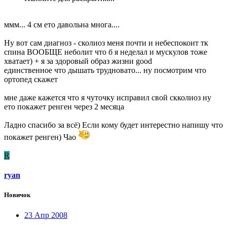
ммм... 4 см ето давольна многа....
Ну вот сам диагноз - сколиоз меня почти и небеспокоит тк
спина ВООБЩЕ неболит что б я неделал и мускулов тоже
хватает) + я за здоровый образ жизни good
единственное что дышать трудновато... ну посмотрим что
ортопед скажет
мне даже кажется что я чуточку исправил свой скколиоз ну
ето покажет ренген через 2 месяца
Ладно спасибо за всё) Если кому будет интерестно напишу что
покажет ренген) Чао
R
ryan
Новичок
23 Апр 2008