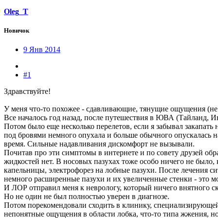
Oleg_T
Новичок
9 Янв 2014
#1
Здравствуйте!
У меня что-то похожее - сдавливающие, тянущие ощущения (не 
Все началось год назад, после путешествия в ЮВА (Тайланд, Ин
Потом было еще несколько перелетов, если я забывал закапать
под бровями немного опухала и больше обычного опускалась на
время. Сильные надавливания дискомфорт не вызывали.
Почитав про эти симптомы в интернете и по совету друзей обр
жидкостей нет. В носовых пазухах тоже особо ничего не было, 
капельницы, электрофорез на лобные пазухи. После лечения си
немного расширенные пазухи и их увеличенные стенки - это мол
И ЛОР отправил меня к неврологу, который ничего внятного сказ
Но не один не был полностью уверен в диагнозе.
Потом порекомендовали сходить в клинику, специализирующейс
непонятные ощущения в области лобка, что-то типа жжения, но 