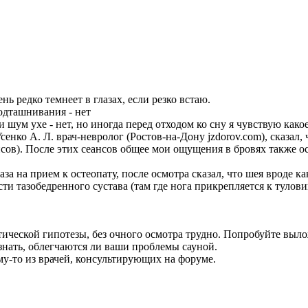
ь редко темнеет в глазах, если резко встаю.
подташнивания - нет
 шум ухе - нет, но иногда перед отходом ко сну я чувствую како
нко А. Л. врач-невролог (Ростов-на-Дону jzdorov.com), сказал, ч
сов). После этих сеансов общее мои ощущения в бровях также ос
аза на прием к остеопату, после осмотра сказал, что шея вроде к
сти тазобедренного сустава (там где нога прикрепляется к туло
ической гипотезы, без очного осмотра трудно. Попробуйте выл
знать, облегчаются ли ваши проблемы сауной.
му-то из врачей, консультирующих на форуме.