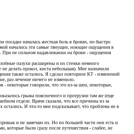
и посадке началась жесткая боль в бровях, но быстро
 домой начались эти самые тянущие, ноющие ощущения в
сь. При не сильном надавливании на брови - ощущения
о лобные пазухи расширены и их стенки немного
 не делать прокол, киста небольшая). Мне назначили
щения также остались. Я сделал повторное КТ - изменений
ие, раз лечение ничего не изменило.
 - некоторые говорили, что это из-за шеи, некоторые,
оказалось грыжа поясничного и протрузии там же (еще
шейном отделе. Врачи сказали, что все причины из за
остались. И что-то мне подсказывает, что проблема не в
привык и не замечаю их. Но по большей части они есть и
, которые были сразу после путешествия - слабее, не