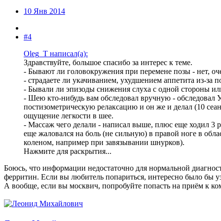
10 Янв 2014
#4
Oleg_T написал(а):
Здравствуйте, большое спасибо за интерес к теме.
- Бывают ли головокружения при перемене позы - нет, очен
- страдаете ли укачиванием, ухудшением аппетита из-за 
- Бывали ли эпизоды снижения слуха с одной стороны или
- Шею кто-нибудь вам обследовал вручную - обследовал Усе
постизометрическую релаксацию и он же и делал (10 сеан
ощущение легкости в шее.
- Массаж чего делали - написал выше, плюс еще ходил 3 р
еще жаловался на боль (не сильную) в правой ноге в обла
коленом, например при завязывании шнурков).
Нажмите для раскрытия...
Боюсь, что информации недостаточно для нормальной диагност
ферритин. Если вы любитель попариться, интересно было бы у
А вообще, если вы москвич, попробуйте попасть на приём к ко