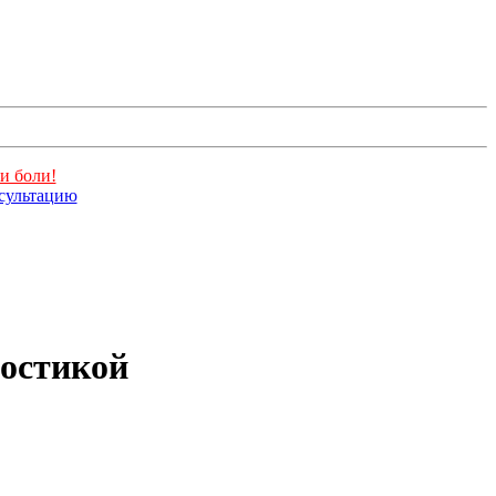
и боли!
нсультацию
ностикой