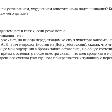
е ли укачиванием, ухудшением аппетита из-за подташнивания? Б
аж чего делали?
ко темнеет в глазах, если резко встаю.
нивания - нет
хе - нет, но иногда перед отходом ко сну я чувствую какое-то н
. Л. врач-невролог (Ростов-на-Дону jzdorov.com), сказал, что ч
общее мои ощущения в бровях также оставались, но общее состоя
 прием к остеопату, после осмотра сказал, что шея вроде как в 
едренного сустава (там где нога прикрепляется к туловищу с пер