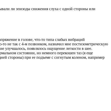
ывали ли эпизоды снижения слуха с одной стороны или
апряжение в голове, что-то типа слабых вибраций
то-то не так с 4-м позвонком, назначил мне постизометрическую
ние улучшалось, появлялось ощущение легкости в шее.
нормальном состоянии, но немного перекошен таз (я еще
едней стороны) при ее подъеме с согнутым коленом, например