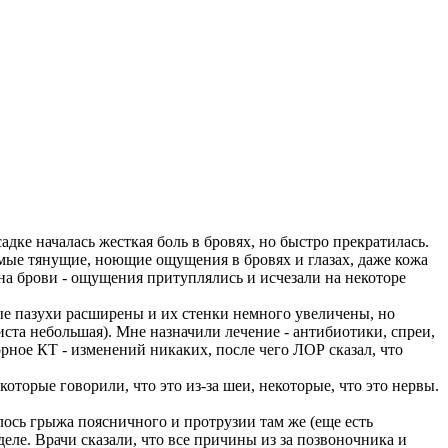
дке началась жесткая боль в бровях, но быстро прекратилась.
самые тянущие, ноющие ощущения в бровях и глазах, даже кожа
на брови - ощущения притуплялись и исчезали на некоторе
ные пазухи расширены и их стенки немного увеличены, но
иста небольшая). Мне назначили лечение - антибиотики, спреи,
рное КТ - изменений никаких, после чего ЛОР сказал, что
оторые говорили, что это из-за шеи, некоторые, что это нервы.
ось грыжа поясничного и протрузии там же (еще есть
деле. Врачи сказали, что все причины из за позвоночника и