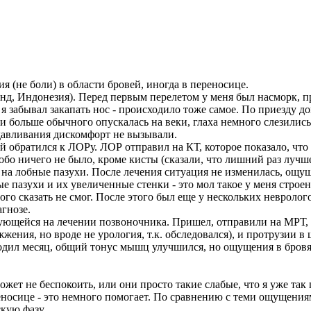
 (не боли) в области бровей, иногда в переносице.
нд, Индонезия). Перед первым перелетом у меня был насморк, пр
 я забывал закапать нос - происходило тоже самое. По приезду
 и больше обычного опускалась на веки, глаха немного слезили
давливания дискомфорт не вызывали.
ей обратился к ЛОРу. ЛОР отправил на КТ, которое показало, чт
обо ничего не было, кроме кисты (сказали, что лишний раз лучше
 на лобные пазухи. После лечения ситуация не изменилась, ощу
 пазухи и их увеличенные стенки - это мол такое у меня строен
о сказать не смог. После этого был еще у нескольких неврологов
агнозе.
ующейся на лечении позвоночника. Пришел, отправили на МРТ, 
жения, но вроде не урология, т.к. обследовался), и протрузии в 
дил месяц, общий тонус мышц улучшился, но ощущения в бровях 
жет не беспокоить, или они просто такие слабые, что я уже так 
носице - это немного помогает. По сравнению с теми ощущениями
кую фазу.