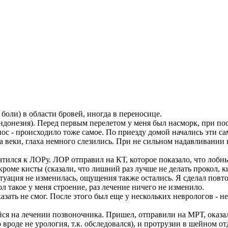
боли) в области бровей, иногда в переносице.
донезия). Перед первым перелетом у меня был насморк, при поса
 нос - происходило тоже самое. По приезду домой начались эти 
 веки, глаха немного слезились. При не сильном надавливании 
атился к ЛОРу. ЛОР отправил на КТ, которое показало, что лоб
кроме кисты (сказали, что лишний раз лучше не делать прокол, к
туация не изменилась, ощущения также остались. Я сделал повто
 такое у меня строение, раз лечение ничего не изменило.
ать не смог. После этого был еще у нескольких неврологов - нек
я на лечении позвоночника. Пришел, отправили на МРТ, оказал
вроде не урология, т.к. обследовался), и протрузии в шейном от