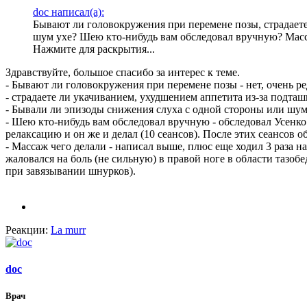
doc написал(а):
Бывают ли головокружения при перемене позы, страдает
шум ухе? Шею кто-нибудь вам обследовал вручную? Масс
Нажмите для раскрытия...
Здравствуйте, большое спасибо за интерес к теме.
- Бывают ли головокружения при перемене позы - нет, очень ред
- страдаете ли укачиванием, ухудшением аппетита из-за подташ
- Бывали ли эпизоды снижения слуха с одной стороны или шум у
- Шею кто-нибудь вам обследовал вручную - обследовал Усенко А
релаксацию и он же и делал (10 сеансов). После этих сеансов 
- Массаж чего делали - написал выше, плюс еще ходил 3 раза на
жаловался на боль (не сильную) в правой ноге в области тазоб
при завязывании шнурков).
Реакции:
La murr
doc
Врач