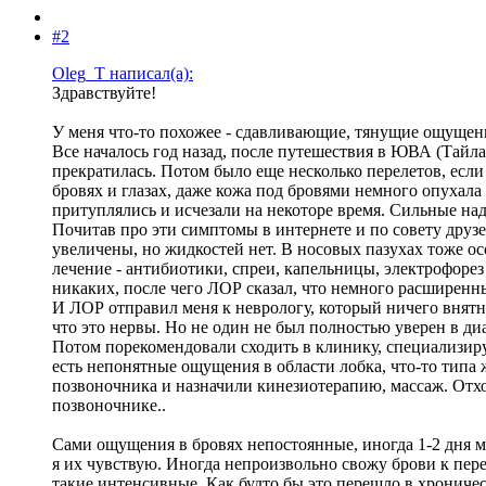
#2
Oleg_T написал(а):
Здравствуйте!
У меня что-то похожее - сдавливающие, тянущие ощущения
Все началось год назад, после путешествия в ЮВА (Тайла
прекратилась. Потом было еще несколько перелетов, если
бровях и глазах, даже кожа под бровями немного опухала
притуплялись и исчезали на некоторе время. Сильные на
Почитав про эти симптомы в интернете и по совету друз
увеличены, но жидкостей нет. В носовых пазухах тоже ос
лечение - антибиотики, спреи, капельницы, электрофорез
никаких, после чего ЛОР сказал, что немного расширенные
И ЛОР отправил меня к неврологу, который ничего внятног
что это нервы. Но не один не был полностью уверен в ди
Потом порекомендовали сходить в клинику, специализир
есть непонятные ощущения в области лобка, что-то типа ж
позвоночника и назначили кинезиотерапию, массаж. Отхо
позвоночнике..
Сами ощущения в бровях непостоянные, иногда 1-2 дня мо
я их чувствую. Иногда непроизвольно свожу брови к пере
такие интенсивные. Как будто бы это перешло в хроничес