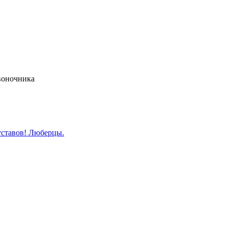
воночника
уставов! Люберцы.