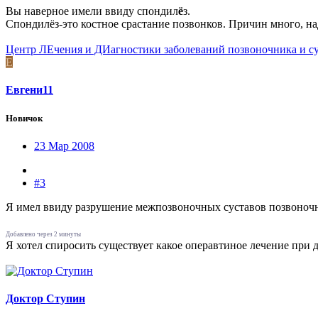
Вы наверное имели ввиду спондил
ё
з.
Спондилёз-это костное срастание позвонков. Причин много, на
Центр ЛЕчения и ДИагностики заболеваний позвоночника и с
Е
Евгени11
Новичок
23 Мар 2008
#3
Я имел ввиду разрушение межпозвоночных суставов позвоноч
Добавлено через 2 минуты
Я хотел спиросить существует какое операвтиное лечение при 
Доктор Ступин