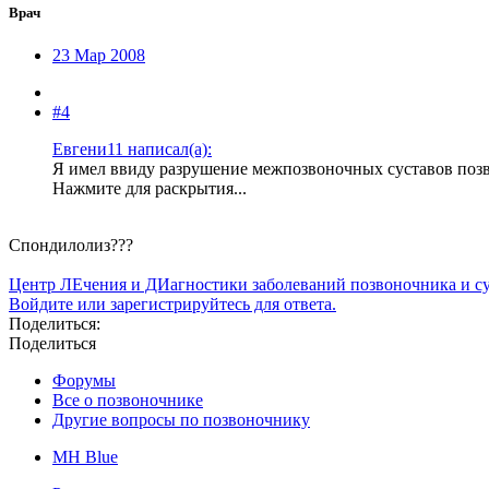
Врач
23 Мар 2008
#4
Евгени11 написал(а):
Я имел ввиду разрушение межпозвоночных суставов поз
Нажмите для раскрытия...
Спондилолиз???
Центр ЛЕчения и ДИагностики заболеваний позвоночника и с
Войдите или зарегистрируйтесь для ответа.
Поделиться:
Поделиться
Форумы
Все о позвоночнике
Другие вопросы по позвоночнику
MH Blue