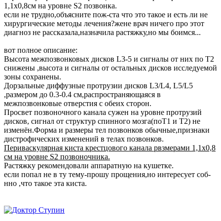
1,1х0,8см на уровне S2 позвонка.
если не трудно,объясните пож-ста что это такое и есть ли не
хирургические методы лечения?жене врач ничего про этот
диагноз не рассказала,назначила растяжку,но мы боимся...
вот полное описание:
Высота межпозвонковых дисков L3-5 и сигналы от них по T2
снижены ,высота и сигналы от остальных дисков исследуемой
зоны сохранены.
Дорзальные диффузные протрузии дисков L3/L4, L5/L5
,размером до 0.3-0.4 см,распространяющаяся в
межпозвонковые отверстия с обеих сторон.
Просвет позвоночного канала сужен на уровне протрузий
дисков, сигнал от структур спинного мозга(поТ1 и Т2) не
изменён.Форма и размеры тел позвонков обычные,признаки
дистрофических изменений в телах позвонков.
Периваскулярная киста крестцового канала рвзмерами 1,1х0,8
см на уровне S2 позвоночника.
Растяжку рекомендовали аппаратную на кушетке.
если попал не в ту тему-прошу прощения,но интересует соб-
нно ,что такое эта киста.