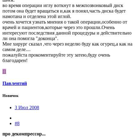
во время операции иглу воткнут в межпозвонковый диск
потом она будет вращаться и,как я понял,часть диска будет
намотана и отделена этой иглой.
очень хочется узнать мнения о такой операции,особенно от
врачей и пациентов,которые через это прошли.Очень
интересуют последствия данной процедуры и действительно
ли она помогла "доконца".
Мне хирург сказал ,что через неделю буду как огурец,а как на
самом деле....
пожалуйста прокоментируйте эту затею,буду очень
благодарен!
П
Павлентий
Новичок
3 Июл 2008
#8
про декомпрессор...