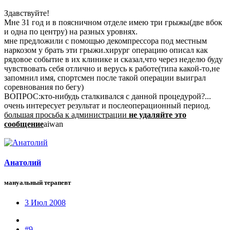
Здавствуйте!
Мне 31 год и в поясничном отделе имею три грыжы(две вбок
и одна по центру) на разных уровнях.
мне предложили с помощью декомпрессора под местным
наркозом у брать эти грыжи.хирург операцию описал как
рядовое событие в их клинике и сказал,что через неделю буду
чувствовать себя отлично и верусь к работе(типа какой-то,не
запомнил имя, спортсмен после такой операции выиграл
соревнования по бегу)
ВОПРОС:кто-нибудь сталкивался с данной процедурой?...
очень интересует результат и послеоперационный период.
большая просьба к администрации
не удаляйте это
сообщение
aiwan
Анатолий
мануальный терапевт
3 Июл 2008
#9