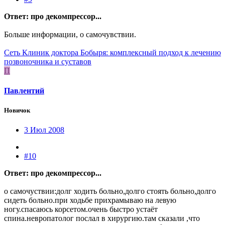
Ответ: про декомпрессор...
Больше информации, о самочувствии.
Сеть Клиник доктора Бобыря: комплексный подход к лечению
позвоночника и суставов
П
Павлентий
Новичок
3 Июл 2008
#10
Ответ: про декомпрессор...
о самочуствии:долг ходить больно,долго стоять больно,долго
сидеть больно.при ходьбе прихрамываю на левую
ногу.спасаюсь корсетом.очень быстро устаёт
спина.невропатолог послал в хирургию.там сказали ,что