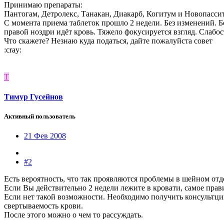
Принимаю препараты:
Пантогам, Детролекс, Танакан, Диакарб, Когитум и Новопассит
С момента приема таблеток прошло 2 недели. Без изменений. Б
правой ноздри идёт кровь. Тяжело фокусируется взгляд. Слабост
Что скажете? Незнаю куда податься, дайте пожалуйста совет
:cray:
Т
Тимур Гусейнов
Активный пользователь
21 Фев 2008
#2
Есть вероятность, что так проявляются проблемы в шейном отде
Если Вы действительно 2 недели лежите в кровати, самое прав
Если нет такой возможности. Необходимо получить консультции
свертываемость крови.
После этого можно о чем то рассуждать.