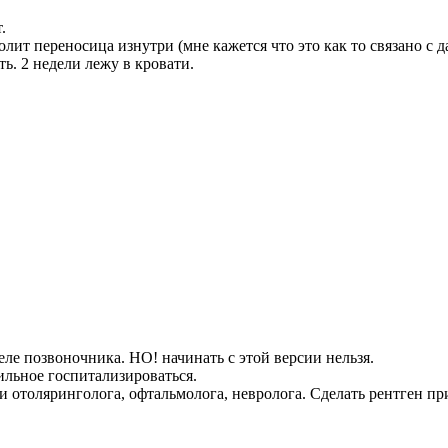
.
олит переносица изнутри (мне кажется что это как то связано с
ь. 2 недели лежу в кровати.
ле позвоночника. НО! начинать с этой версии нельзя.
ильное госпитализироваться.
 отоляринголога, офтальмолога, невролога. Сделать рентген пр