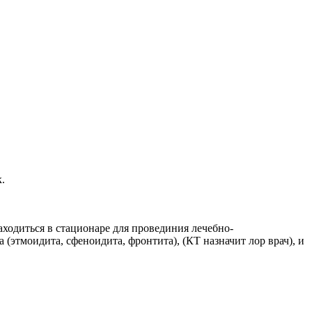
.
ходиться в стационаре для провединия лечебно-
(этмоидита, сфеноидита, фронтита), (КТ назначит лор врач), и