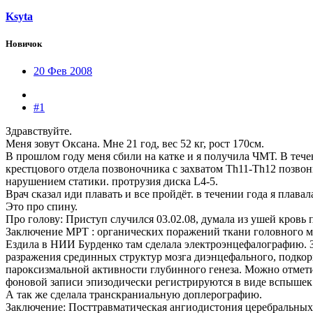
Ksyta
Новичок
20 Фев 2008
#1
Здравствуйте.
Меня зовут Оксана. Мне 21 год, вес 52 кг, рост 170см.
В прошлом году меня сбили на катке и я получила ЧМТ. В теч
крестцового отдела позвоночника с захватом Th11-Th12 позво
нарушением статики. протрузия диска L4-5.
Врач сказал иди плавать и все пройдёт. в течении года я плавала
Это про спину.
Про голову: Приступ случился 03.02.08, думала из ушей кровь 
Заключение МРТ : органических поражений ткани головного м
Ездила в НИИ Бурденко там сделала электроэнцефалографию.
разражения срединных структур мозга диэнцефального, подкор
пароксизмальной активности глубинного генеза. Можно отмет
фоновой записи эпизодически регистрируются в виде вспышек 
А так же сделала транскраниальную доплерографию.
Заключение: Посттравматическая ангиодистония церебральных а