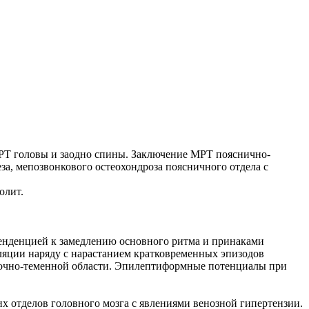
 МРТ головы и заодно спины. Заключение МРТ пояснично-
а, мепозвонкового остеохондроза поясничного отдела с
олит.
енденцией к замедлению основного ритма и принаками
ляции наряду с нарастанием кратковременных эпизодов
лочно-теменной области. Эпилептиформные потенциалы при
х отделов головного мозга с явлениями венозной гипертензии.