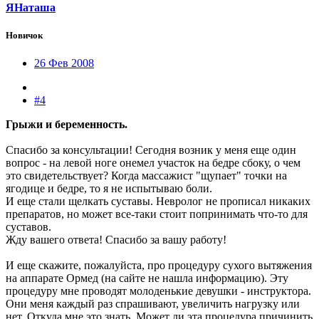
ЯНаташа
Новичок
26 Фев 2008
#4
Грыжи и беременность.
Спасибо за консультации! Сегодня возник у меня еще один
вопрос - на левой ноге онемел участок на бедре сбоку, о чем
это свидетельствует? Когда массажист "щупает" точки на
ягодице и бедре, то я не испытываю боли.
И еще стали щелкать суставы. Невролог не прописал никаких
препаратов, но может все-таки стоит попринимать что-то для
суставов.
Жду вашего ответа! Спасибо за вашу работу!
И еще скажите, пожалуйста, про процедуру сухого вытяжения
на аппарате Ормед (на сайте не нашла информацию). Эту
процедуру мне проводят молоденькие девушки - инструктора.
Они меня каждый раз спрашивают, увеличить нагрузку или
нет. Откуда мне это знать. Может ли эта процедура причинить