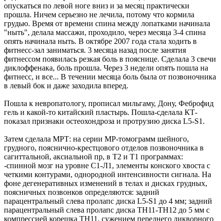
опускаться по левой ноге вниз и за месяц практически
прошла. Ничем серьезно не лечила, потому что кормила
грудью. Время от времени спина между лопатками начинала
"ныть", делала массажи, проходило, через месяца 3-4 спина
опять начинала ныть. В октябре 2007 года стала ходить в
фитнесс-зал заниматься. 3 месяца назад после занятия
фитнессом появилась резкая боль в пояснице. Сделала 3 свечи
диклоффенака, боль прошла. Через 3 недели опять пошла на
фитнесс, и все... В течении месяца боль была от позвоночника
в левый бок и даже заходила вперед.
Пошла к невропатологу, прописал мильгаму, Дону, Феброфид
гель и какой-то китайский пластырь. Пошла-сделала КТ-
показал признаки остеохондроза и протрузию диска L5-S1.
Затем сделала МРТ: на серии МР-томограмм шейного,
грудного, пояснично-крестцового отделов позвоночника в
сагиттальной, аксиальной пр, в Т2 и Т1 программах:
-спинной мозг на уровне С1-Л1, элементы конского хвоста с
четкими контурами, однородной интенсивности сигнала. На
фоне дегенеративных изменений в телах и дисках грудных,
поясничных позвонков определяются: задний
парацентральный слева пролапс диска L5-S1 до 4 мм; задний
парацентральный слева пролапс диска ТН11-ТН12 до 5 мм с
компрессией корешка ТН11, сужением переднего ликворного