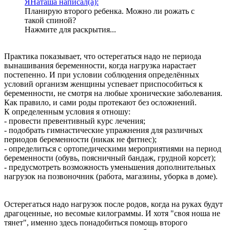
ЯНаташа написал(а):
Планирую второго ребенка. Можно ли рожать с
такой спиной?
Нажмите для раскрытия...
Практика показывает, что остерегаться надо не периода
вынашивания беременности, когда нагрузка нарастает
постепенно. И при условии соблюдения определённых
условий организм женщины успевает приспособиться к
беременности, не смотря на любые хронические заболевания.
Как правило, и сами роды протекают без осложнений.
К определенным условия я отношу:
- провести превентивный курс лечения;
- подобрать гимнастические упражнения для различных
периодов беременности (никак не фитнес);
- определиться с ортопедическими мероприятиями на период
беременности (обувь, поясничный бандаж, грудной корсет);
- предусмотреть возможность уменьшения дополнительных
нагрузок на позвоночник (работа, магазины, уборка в доме).
Остерегаться надо нагрузок после родов, когда на руках будут
драгоценные, но весомые килограммы. И хотя "своя ноша не
тянет", именно здесь понадобиться помощь второго