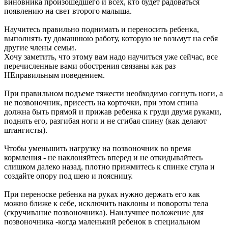
виновника произошедшего и всех, кто будет радоваться
появлению на свет второго малыша.
Научитесь правильно поднимать и переносить ребенка,
выполнять ту домашнюю работу, которую не возьмут на себя
другие члены семьи.
Хочу заметить, что этому вам надо научиться уже сейчас, все
перечисленные вами обострения связаны как раз
НЕправильным поведением.
При правильном подъеме тяжести необходимо согнуть ноги, а
не позвоночник, присесть на корточки, при этом спина
должна быть прямой и прижав ребенка к груди двумя руками,
поднять его, разгибая ноги и не сгибая спину (как делают
штангисты).
Чтобы уменьшить нагрузку на позвоночник во время
кормления - не наклоняйтесь вперед и не откидывайтесь
слишком далеко назад, плотно прижмитесь к спинке стула и
создайте опору под шею и поясницу.
При переноске ребенка на руках нужно держать его как
можно ближе к себе, исключить наклоны и повороты тела
(скручивание позвоночника). Наилучшее положение для
позвоночника -когда маленький ребенок в специальном