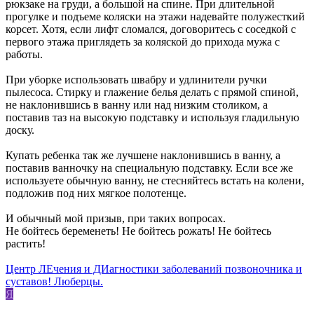
рюкзаке на груди, а большой на спине. При длительной
прогулке и подъеме коляски на этажи надевайте полужесткий
корсет. Хотя, если лифт сломался, договоритесь с соседкой с
первого этажа приглядеть за коляской до прихода мужа с
работы.
При уборке использовать швабру и удлинители ручки
пылесоса. Стирку и глажение белья делать с прямой спиной,
не наклонившись в ванну или над низким столиком, а
поставив таз на высокую подставку и используя гладильную
доску.
Купать ребенка так же лучшене наклонившись в ванну, а
поставив ванночку на специальную подставку. Если все же
используете обычную ванну, не стесняйтесь встать на колени,
подложив под них мягкое полотенце.
И обычный мой призыв, при таких вопросах.
Не бойтесь беременеть! Не бойтесь рожать! Не бойтесь
растить!
Центр ЛЕчения и ДИагностики заболеваний позвоночника и
суставов! Люберцы.
Я