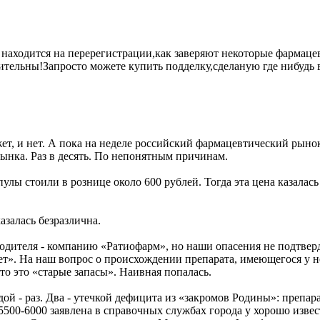
е находится на перерегистрации,как заверяют некоторые фарма
дительны!Запросто можете купить подделку,сделаную где нибудь в
жет, и нет. А пока на неделе российский фармацевтический рын
ынка. Раз в десять. По непонятным причинам.
ампулы стоили в рознице около 600 рублей. Тогда эта цена казал
залась безразлична.
одителя - компанию «Ратиофарм», но наши опасения не подтверд
яет». На наш вопрос о происхождении препарата, имеющегося у
что это «старые запасы». Наивная попалась.
ой - раз. Два - утечкой дефицита из «закромов Родины»: препар
 5500-6000 заявлена в справочных службах города у хорошо изве