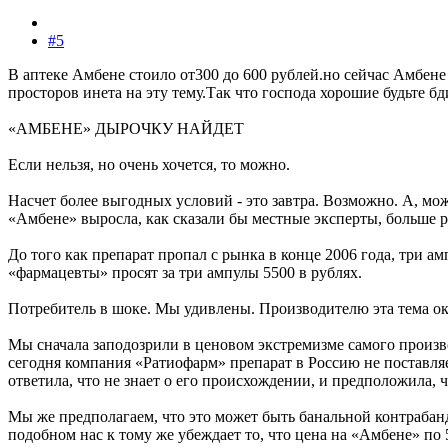
#5
В аптеке Амбене стоило от300 до 600 рублей.но сейчас Амбен
просторов инета на эту тему.Так что господа хорошие будьте б
«АМБЕНЕ» ДЫРОЧКУ НАЙДЕТ
Если нельзя, но очень хочется, то можно.
Насчет более выгодных условий - это завтра. Возможно. А, мо
«Амбене» выросла, как сказали бы местные эксперты, больше р
До того как препарат пропал с рынка в конце 2006 года, три 
«фармацевты» просят за три ампулы 5500 в рублях.
Потребитель в шоке. Мы удивлены. Производителю эта тема ока
Мы сначала заподозрили в ценовом экстремизме самого произв
сегодня компания «Ратиофарм» препарат в Россию не поставл
ответила, что не знает о его происхождении, и предположила, 
Мы же предполагаем, что это может быть банальной контрабанд
подобном нас к тому же убеждает то, что цена на «Амбене» по