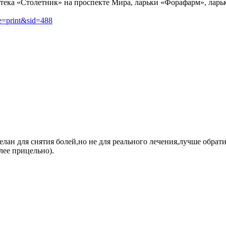
ека «Столетник» на проспекте Мира, ларьки «Форафарм», ларьки
e=print&sid=488
делан для снятия болей,но не для реального лечения,лучше обра
лее прицельно).