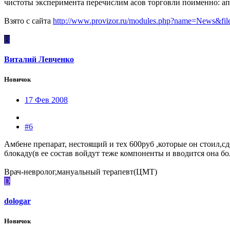
чистоты эксперимента перечислим асов торговли поименно: апт
Взято с сайта
http://www.provizor.ru/modules.php?name=News&fil
В
Виталий Левченко
Новичок
17 Фев 2008
#6
Амбене препарат, нестоящий и тех 600руб ,которые он стоил,с
блокаду(в ее состав войдут теже компоненты и вводится она бо
Врач-невролог,мануальный терапевт(ЦМТ)
D
dologar
Новичок