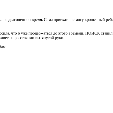
Ваше драгоценнон время. Сама приехать не могу крошечный ребен
росила, что б уже продержаться до этого времени. ПОИСК стави
живет на расстоянии вытянутой руки.
Вам.