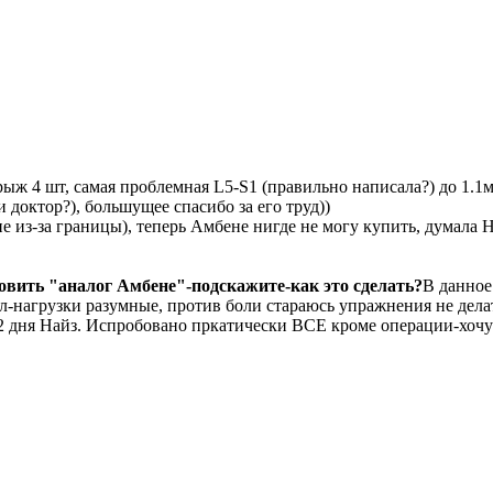
 грыж 4 шт, самая проблемная L5-S1 (правильно написала?) до 1
 доктор?), большущее спасибо за его труд))
 из-за границы), теперь Амбене нигде не могу купить, думала 
вить "аналог Амбене"-подскажите-как это сделать?
В данное 
зал-нагрузки разумные, против боли стараюсь упражнения не де
з 2 дня Найз. Испробовано пркатически ВСЕ кроме операции-хоч