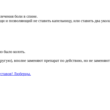
лечения боли в спине.
щи и позволяющий не ставить капельницу, или ставить два укола
но было колоть.
-в другую), вполне заменяют препарат по действию, но не заме
уставов! Люберцы.