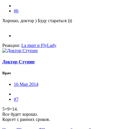
#6
Хорошо, доктор ) Буду стараться )))
Реакции:
La murr
и
FlyLady
Доктор Ступин
Врач
16 Мар 2014
#7
5+9=14.
Все будет хорошо.
Корсет с ранних сроков.