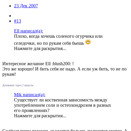
23 Дек 2007
#13
Ell написал(а):
Плохо, когда хочешь соленого огурчика или
селедочки, но по рукам себя бьешь
Нажмите для раскрытия...
Интересное желание Ell :blush200: !
Это же хорошо! И бить себя не надо. А если уж бить, то не по
рукам!
Добавлено через 2 минуты
Mik написал(а):
Существует ли коственная зависимость между
употреблением соли и остеохондрозом в разных
его проявлениях?
Нажмите для раскрытия...
Солёная пища вкуснее, съедается больше, полнеется скорее. А