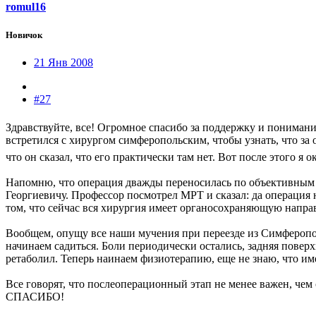
romul16
Новичок
21 Янв 2008
#27
Здравствуйте, все! Огромное спасибо за поддержку и понимани
встретился с хирургом симферопольским, чтобы узнать, что за о
что он сказал, что его практически там нет. Вот после этого я 
Напомню, что операция дважды переносилась по объективным п
Георгиевичу. Профессор посмотрел МРТ и сказал: да операция 
том, что сейчас вся хирургия имеет органосохраняющую направ
Вообщем, опущу все наши мучения при переезде из Симферопол
начинаем садиться. Боли периодически остались, задняя повер
ретаболил. Теперь наинаем физиотерапию, еще не знаю, что име
Все говорят, что послеоперационный этап не менее важен, че
СПАСИБО!