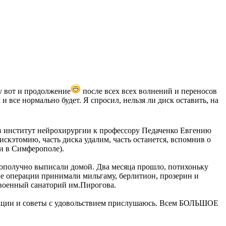
Ну вот и продолжение
после всех всех волнений и переносов
и все нормально будет. Я спросил, нельзя ли диск оставить, на
 в институт нейрохирургии к профессору Педаченко Евгению
скэтомию, часть диска удалим, часть останется, вспомнив о
ли в Симферополе).
гополучно выписали домой. Два месяца прошло, потихоньку
сле операции принимали мильгаму, берлитион, прозерин и
в военный санаторий им.Пирогова.
ендации и советы с удовольствием прислушаюсь. Всем БОЛЬШОЕ