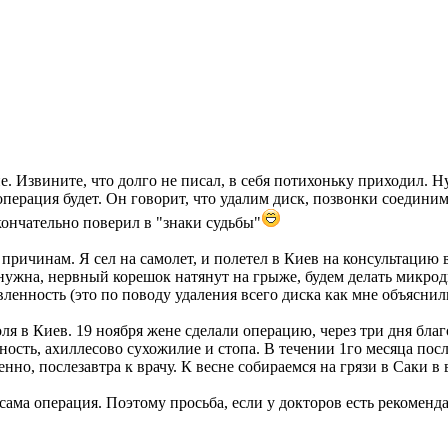
е. Извините, что долго не писал, в себя потихоньку приходил. 
перация будет. Он говорит, что удалим диск, позвонки соединим 
окончательно поверил в "знаки судьбы"
ричинам. Я сел на самолет, и полетел в Киев на консультацию
нужна, нервный корешок натянут на грыже, будем делать микроди
ленность (это по поводу удаления всего диска как мне объясни
я в Киев. 19 ноября жене сделали операцию, через три дня бла
хность, ахиллесово сухожилие и стопа. В течении 1го месяца по
нно, послезавтра к врачу. К весне собираемся на грязи в Саки 
м сама операция. Поэтому просьба, если у докторов есть реком