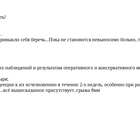
ть!
.
ривыкли себя беречь...Пока не становится невыносимо больно, т
х наблюдений и результатам оперативного и консервативного м
ыря;
денции к их исчезновению в течение 2-х недель, особенно при р
...всё вышесказанное присутствует..грыжа 8мм