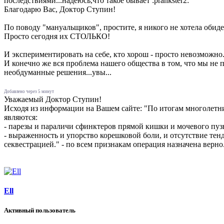
последствиями...надеюсь,что такое бывает :prankster2:
Благодарю Вас, Доктор Ступин!
По поводу "мануальщиков", простите, я никого не хотела обиде
Просто сегодня их СТОЛЬКО!
И экспериментировать на себе, кто хорош - просто невозможно.
И конечно же вся проблема нашего общества в том, что мы не п
необдуманные решения...увы...
Добавлено через 5 минут
Уважаемый Доктор Ступин!
Исходя из информации на Вашем сайте: "По итогам многолетни
являются:
- парезы и параличи сфинктеров прямой кишки и мочевого пуз
- выраженность и упорство корешковой боли, и отсутствие тен
секвестрацией." - по всем признакам операция назначена верно
Ell
Активный пользователь