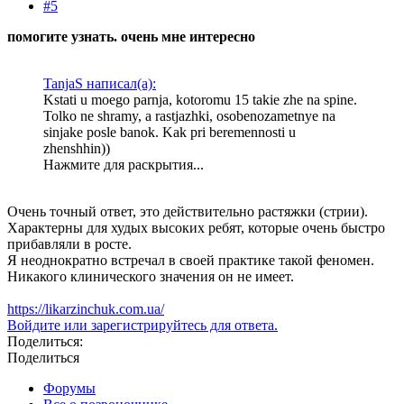
#5
помогите узнать. очень мне интересно
TanjaS написал(а):
Kstati u moego parnja, kotoromu 15 takie zhe na spine.
Tolko ne shramy, a rastjazhki, osobenozametnye na
sinjake posle banok. Kak pri beremennosti u
zhenshhin))
Нажмите для раскрытия...
Очень точный ответ, это действительно растяжки (стрии).
Характерны для худых высоких ребят, которые очень быстро
прибавляли в росте.
Я неоднократно встречал в своей практике такой феномен.
Никакого клинического значения он не имеет.
https://likarzinchuk.com.ua/
Войдите или зарегистрируйтесь для ответа.
Поделиться:
Поделиться
Форумы