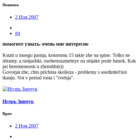
Новичок
2 Ноя 2007
#4
помогите узнать. очень мне интересно
Kstati u moego parnja, kotoromu 15 takie zhe na spine. Tolko ne
shramy, a rastjazhki, osobenozametnye na sinjake posle banok. Kak
pri beremennosti u zhenshhin))
Govorjat zhe, chto prichina skolioza - problemy s soedinitel'noi
tkanju. Vot v period rosta i "rvetsja".
Игорь Зинчук
Врач
2 Ноя 2007