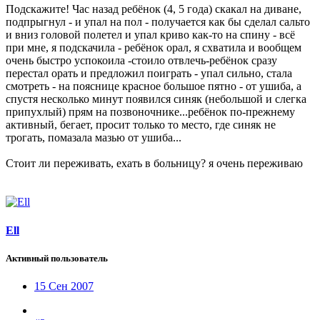
Подскажите! Час назад ребёнок (4, 5 года) скакал на диване,
подпрыгнул - и упал на пол - получается как бы сделал сальто
и вниз головой полетел и упал криво как-то на спину - всё
при мне, я подскачила - ребёнок орал, я схватила и вообщем
очень быстро успокоила -стоило отвлечь-ребёнок сразу
перестал орать и предложил поиграть - упал сильно, стала
смотреть - на пояснице красное большое пятно - от ушиба, а
спустя несколько минут появился синяк (небольшой и слегка
припухлый) прям на позвоночнике...ребёнок по-прежнему
активный, бегает, просит только то место, где синяк не
трогать, помазала мазью от ушиба...
Стоит ли переживать, ехать в больницу? я очень переживаю
Ell
Активный пользователь
15 Сен 2007