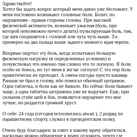
Здравствуйте!
Хотел бы задать вопрос который меня давно уже беспокоит. У
меня постоянно возникают головные боли. Болит, по
ощущениям - правая стороны головы. При высокой
физической активности, возникает ужасная (боль, при
которой невозможно ничего делать) пульсирующая боль, там,
где шея соединяется с головой или чуть чуть выше. Т.е.
примерно на два пальца выше заднего нижнего края черепа.
Впервые ощутил эту боль, когда испытывал большую
физическую нагрузку (в определенных условиях) и
почувствовал что именно там словно что то лопнуло. Я боли
особо не боюсь, но тут меня в зигзаг согнуло! С тех пор боль
правктически не проходит. А смена погоды просто кашмар.
Раньше не брал в голову, ибо помогал обычный цитрамон.
Одна таблетка, и боли как не бывало. Но сейчас боли бывают
чаще, а одна таблетка цитрамона уже не выручает. Еще, при
сильном сгибе шей в бок, появляется ощущение что мне
лучше, но раздается громкий хруст.
О себе: 24 года (сегодня исполнилось aiwan ), 2 разряд по
парашютному спорту, служил в президентском полку.
Очень буду благодарен за совет к какому врачу обратиться,
насколько можно обращение к врачу отложить, центр где