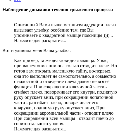
Наблюдение динамики течения грыжевого процесса
Описанный Вами выше механизм аддукции плеча
вызывает улыбку, особенно там, где Вы
упоминаете о квадратной мышце поясницы ))))...
Нажмите для раскрытия...
Вот и удивила меня Ваша улыбка.
Как пример, та же дельтовидная мышца. У вас,
при вашем описании она только отводит плече. Но
готов вам открыть маленькую тайну, во-первых,
она это выполняет не самостоятельно, а совместно
с надостной и отведение плеча далеко не вся её
функция. При сокращении ключичной части -
сгибает плечо, поворачивает его кнутри, поднятую
руку опускает вниз, при сокращении лопаточной
части - разгибает плечо, поворачивает его
кнаружи, поднятую руку опускает вниз, При
сокращении акромиальной части - отводит плечо.
При сокращении всей мышцы - отводит плечо до
горизонтального уровня.
Нажмите для раскрытия...