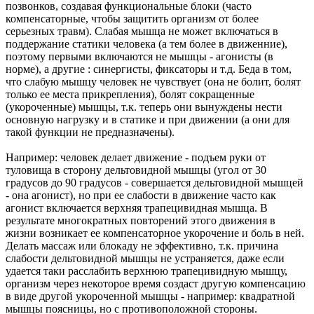
позвонков, создавая функциональные блоки (часто
компенсаторные, чтобы защитить организм от более
серьезных травм). Слабая мышца не может включаться в
поддержание статики человека (а тем более в движенние),
поэтому первыми включаются не мышцы - агонисты (в
норме), а другие : синергисты, фиксаторы и т.д. Беда в том,
что слабую мышцу человек не чувствует (она не болит, болят
только ее места прикрепления), болят сокращенные
(укороченные) мышцы, т.к. теперь они вынуждены нести
основную нагрузку и в статике и при движении (а они для
такой функции не предназначены).
Например: человек делает движение - подъем руки от
туловища в сторону дельтовидной мышцы (угол от 30
градусов до 90 градусов - совершается дельтовидной мышцей
- она агонист), но при ее слабости в движение часто как
агонист включается верхняя трапецивидная мышца. В
результате многократных повторений этого движения в
жизни возникает ее компенсаторное укорочение и боль в ней.
Делать массаж или блокаду не эффективно, т.к. причина
слабости дельтовидной мышцы не устраняется, даже если
удается таки расслабить верхнюю трапецивидную мышцу,
организм через некоторое время создаст другую компенсацию
в виде другой укороченной мышцы - например: квадратной
мышцы поясницы, но с противоположной стороны.