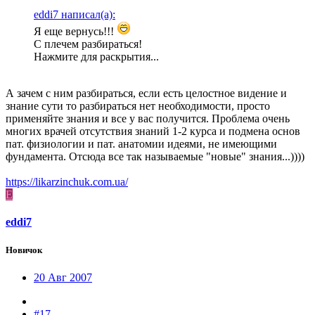
eddi7 написал(а):
Я еще вернусь!!!
С плечем разбираться!
Нажмите для раскрытия...
А зачем с ним разбираться, если есть целостное видение и
знание сути то разбираться нет необходимости, просто
применяйте знания и все у вас получится. Проблема очень
многих врачей отсутствия знаний 1-2 курса и подмена основ
пат. физиологии и пат. анатомии идеями, не имеющими
фундамента. Отсюда все так называемые "новые" знания...))))
https://likarzinchuk.com.ua/
E
eddi7
Новичок
20 Авг 2007
#17