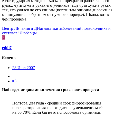
Кстати, ударная методика Касьяна, прекрасно работала в его
руках, чуть хуже в руках его учеников, ещё чуть хуже в руках
тех, кто учился по его книгам (кстати там описана дирректная
манипуляция в обратном от нужного порядке). Школа, вот в
чём проблема!
Центр ЛЕчения и ДИагностики заболеваний позвоночника и
суставов! Люберцы.
E
eddi7
Новичок
28 Июл 2007
#3
Наблюдение динамики течения грыжевого процесса
Полтора, два года - средний срок фиброзирования
и склерозирования грыжи диска с уменьшением её
на 50-70%. Если бы не эта способность организма