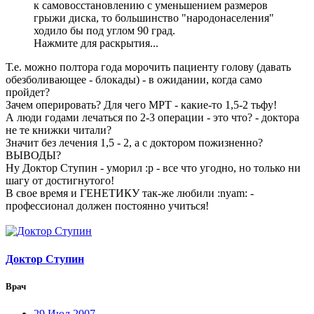
к самовосстановлению с уменьшением размеров
грыжи диска, то большинство "народонаселения"
ходило бы под углом 90 град.
Нажмите для раскрытия...
Т.е. можно полтора года морочить пациенту голову (давать
обезболивающее - блокады) - в ожидании, когда само
пройдет?
Зачем оперировать? Для чего МРТ - какие-то 1,5-2 тьфу!
А люди годами лечаться по 2-3 операции - это что? - доктора
не те книжки читали?
Значит без лечения 1,5 - 2, а с доктором пожизненно?
ВЫВОДЫ?
Ну Доктор Ступин - уморил :p - все что угодно, но только ни
шагу от достигнутого!
В свое время и ГЕНЕТИКУ так-же любили :nyam: -
профессионал должен постоянно учиться!
Доктор Ступин
Врач
29 Июл 2007