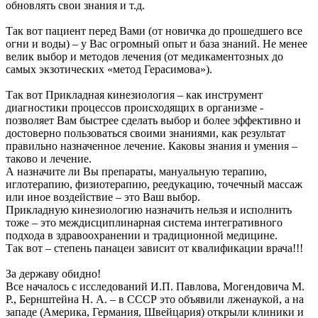
обновлять свои знания и т.д.
Так вот пациент перед Вами (от новичка до прошедшего все
огни и воды) – у Вас огромный опыт и база знаний. Не менее
велик выбор и методов лечения (от медикаментозных до
самых экзотических «метод Герасимова»).
Так вот Прикладная кинезиология – как инструмент
диагностики процессов происходящих в организме -
позволяет Вам быстрее сделать выбор и более эффективно и
достоверно пользоваться своими знаниями, как результат
правильно назначенное лечение. Каковы знания и умения –
таково и лечение.
А назначите ли Вы препараты, мануальную терапию,
иглотерапию, физиотерапию, реедукацию, точечный массаж
или иное воздействие – это Ваш выбор.
Прикладную кинезиологию назначить нельзя и исполнить
тоже – это междисциплинарная система интегративного
подхода в здравоохранении и традиционной медицине.
Так вот – степень панацеи зависит от квалификации врача!!!
За державу обидно!
Все началось с исследований И.П. Павлова, Могендовича М.
Р., Бернштейна Н. А. – в СССР это объявили лженаукой, а на
западе (Америка, Германия, Швейцария) открыли клиники и