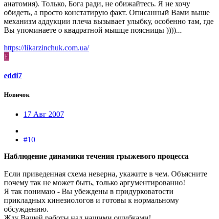
анатомия). Только, Бога ради, не обижайтесь. Я не хочу
обидеть, а просто констатирую факт. Описанный Вами выше
механизм аддукции плеча вызывает улыбку, особенно там, где
Вы упоминаете о квадратной мышце поясницы ))))...
https://likarzinchuk.com.ua/
E
eddi7
Новичок
17 Авг 2007
#10
Наблюдение динамики течения грыжевого процесса
Если приведенная схема неверна, укажите в чем. Объясните
почему так не может быть, только аргументированно!
Я так понимаю - Вы убеждены в придурковатости
прикладных кинезиологов и готовы к нормальному
обсуждению.
Жду Вашей работы над нашими ошибками!