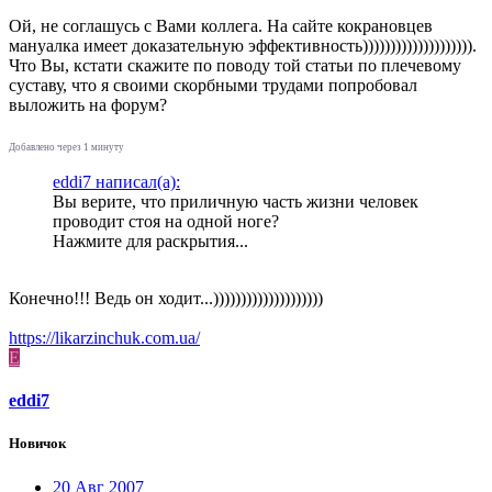
Ой, не соглашусь с Вами коллега. На сайте кокрановцев
мануалка имеет доказательную эффективность)))))))))))))))))))).
Что Вы, кстати скажите по поводу той статьи по плечевому
суставу, что я своими скорбными трудами попробовал
выложить на форум?
Добавлено через 1 минуту
eddi7 написал(а):
Вы верите, что приличную часть жизни человек
проводит стоя на одной ноге?
Нажмите для раскрытия...
Конечно!!! Ведь он ходит...))))))))))))))))))))
https://likarzinchuk.com.ua/
E
eddi7
Новичок
20 Авг 2007