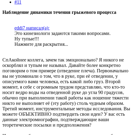
#11
Наблюдение динамики течения грыжевого процесса
eddi7 написал(а):
Это кинезиологи задаются такими вопросами.
Ну тупые!!!
Нажмите для раскрытия...
СпАкойнее коллега, зачем так эмоционально? Я никого не
оскорблял и тупым не называл. Давайте более конкретно
поговорим о том примере (отведение плеча). Первоначально
вы не упоминали о том, что в руке, при её отведении, у
описуемого вами человека, есть какой либо груз. Второй
момент, я себе с огромным трудом представляю, что кто-то
носит ведро воды на отведенной руке до угла 90 градусов,
обычно при выполнении такой работы как ношение тяжести
никто не выполняет её (эту работу) столь чудным образом.
Третий момент, инструментальные методы исследования. Вы
можете ОБЪЕКТИВНО подтвердить свои идеи? У вас есть
данные электромиографии, подтверждающие ваши
теоретические посылки и предположения?