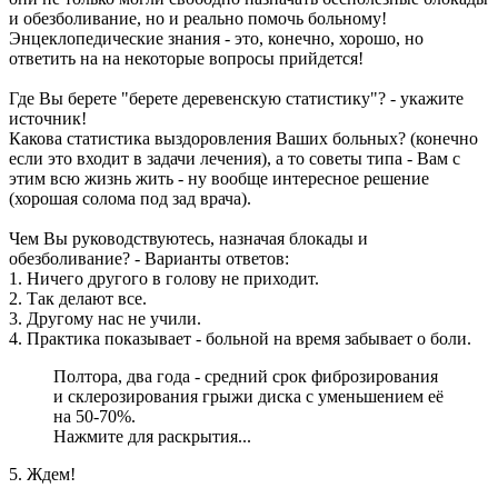
и обезболивание, но и реально помочь больному!
Энцеклопедические знания - это, конечно, хорошо, но
ответить на на некоторые вопросы прийдется!
Где Вы берете "берете деревенскую статистику"? - укажите
источник!
Какова статистика выздоровления Ваших больных? (конечно
если это входит в задачи лечения), а то советы типа - Вам с
этим всю жизнь жить - ну вообще интересное решение
(хорошая солома под зад врача).
Чем Вы руководствуютесь, назначая блокады и
обезболивание? - Варианты ответов:
1. Ничего другого в голову не приходит.
2. Так делают все.
3. Другому нас не учили.
4. Практика показывает - больной на время забывает о боли.
Полтора, два года - средний срок фиброзирования
и склерозирования грыжи диска с уменьшением её
на 50-70%.
Нажмите для раскрытия...
5. Ждем!