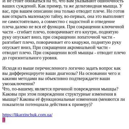
И не стоит обижаться на то, что вам указывают ошибочность
ваших суждений. Как пример, та же дельтовидная мышца. У
вас, при вашем описании она только отводит плече. Но готов
вам открыть маленькую тайну, во-первых, она это выполняет
не самостоятельно, а совместно с надостной и отведение
плеча далеко не вся её функция. При сокращении ключичной
части - сгибает плечо, поворачивает его кнутри, поднятую
руку опускает вниз, при сокращении лопаточной части -
разгибает плечо, поворачивает его кнаружи, поднятую руку
опускает вниз, При сокращении акромиальной части -
отводит плечо. При сокращении всей мышцы - отводит плечо
до горизонтального уровня.
Исходя из выше перечисленного логично задать вопрос как
вы дифференцируете ваши диагнозы? На основании чего и
какими методами вы объективно подтверждаете ваши
умозаключения?
Что, по-вашему, является причиной повреждения мышцы?
Каковы при этом повреждении структурные изменения в
мышце? Каковы её функциональные изменения (меняются ли
показатели потенциала действия к примеру)?
https://likarzinchuk.com.ua/
E