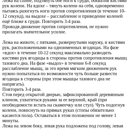
Лежа на спине, подтянуть обе ноги к груди, обхватив кистями
рук колени. На вдохе – тянуть колени на себя, одновременно
пытаясь разогнуть ноги против сопротивления (в течение 10-
12 секунд), на выдохе – расслабление и приведение коленей
ещё ближе к груди. Повторить 3-4 раза.
Проводя движение против сопротивления, не нужно
прилагать значительное усилие.
Лежа на животе, с пятками, развернутыми наружу, и кистями
рук, расположенными на одноименных ягодицах. На фазе
«вдох» в течение 10-12 секунд максимально разводить
кистями рук ягодицы в стороны против сопротивления мышц
тазового дна. На фазе «выдох» в течение 6-8 секунд
расслабление мышц, за это время мягким движением рук
нужно попытаться по возможности чуть больше развести
ягодицы в стороны (при этом мышцы тазового дна не
напрягать).
Повторить 3-4 раза.
Стоя перед открытой дверью, зафиксированной деревянным
клином, ухватиться руками за ее верхний, край (при
необходимости встать на скамеечку или стул). Чуть подогнув
колени, повиснуть на прямых руках (стопы обязательно
касаются пола). Оставаться в этом положении не менее 1
минуты.
Лежа на левом боку, левая рука подложена под голову, левая