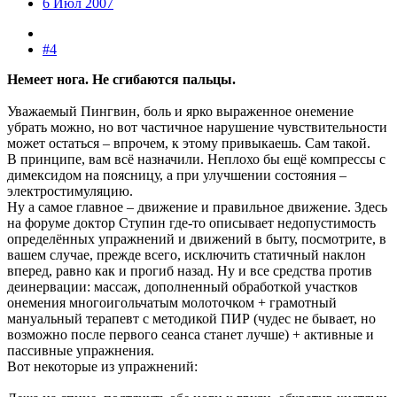
6 Июл 2007
#4
Немеет нога. Не сгибаются пальцы.
Уважаемый Пингвин, боль и ярко выраженное онемение
убрать можно, но вот частичное нарушение чувствительности
может остаться – впрочем, к этому привыкаешь. Сам такой.
В принципе, вам всё назначили. Неплохо бы ещё компрессы с
димексидом на поясницу, а при улучшении состояния –
электростимуляцию.
Ну а самое главное – движение и правильное движение. Здесь
на форуме доктор Ступин где-то описывает недопустимость
определённых упражнений и движений в быту, посмотрите, в
вашем случае, прежде всего, исключить статичный наклон
вперед, равно как и прогиб назад. Ну и все средства против
деинервации: массаж, дополненный обработкой участков
онемения многоигольчатым молоточком + грамотный
мануальный терапевт с методикой ПИР (чудес не бывает, но
возможно после первого сеанса станет лучше) + активные и
пассивные упражнения.
Вот некоторые из упражнений: