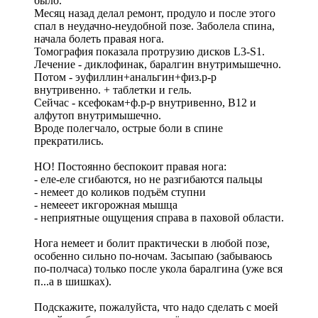
было.
Месяц назад делал ремонт, продуло и после этого
спал в неудачно-неудобной позе. Заболела спина,
начала болеть правая нога.
Томография показала протрузию дисков L3-S1.
Лечение - диклофинак, баралгин внутримышечно.
Потом - эуфиллин+анальгин+физ.р-р
внутривенно. + таблетки и гель.
Сейчас - ксефокам+ф.р-р внутривенно, B12 и
алфутоп внутримышечно.
Вроде полегчало, острые боли в спине
прекратились.
НО! Постоянно беспокоит правая нога:
- еле-еле сгибаются, но не разгибаются пальцы
- немеет до коликов подъём ступни
- немееет икгорожная мышца
- неприятные ощущения справа в паховой области.
Нога немеет и болит практически в любой позе,
особенно сильно по-ночам. Засыпаю (забываюсь
по-полчаса) только после укола баралгина (уже вся
п...а в шишках).
Подскажите, пожалуйста, что надо сделать с моей