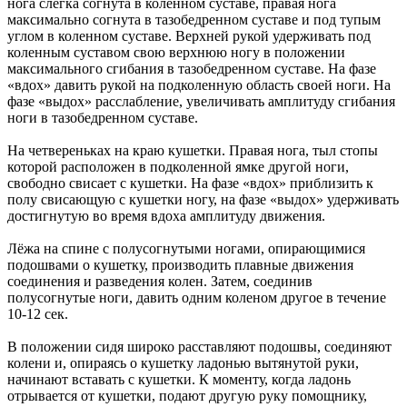
нога слегка согнута в коленном суставе, правая нога
максимально согнута в тазобедренном суставе и под тупым
углом в коленном суставе. Верхней рукой удерживать под
коленным суставом свою верхнюю ногу в положении
максимального сгибания в тазобедренном суставе. На фазе
«вдох» давить рукой на подколенную область своей ноги. На
фазе «выдох» расслабление, увеличивать амплитуду сгибания
ноги в тазобедренном суставе.
На четвереньках на краю кушетки. Правая нога, тыл стопы
которой расположен в подколенной ямке другой ноги,
свободно свисает с кушетки. На фазе «вдох» приблизить к
полу свисающую с кушетки ногу, на фазе «выдох» удерживать
достигнутую во время вдоха амплитуду движения.
Лёжа на спине с полусогнутыми ногами, опирающимися
подошвами о кушетку, производить плавные движения
соединения и разведения колен. Затем, соединив
полусогнутые ноги, давить одним коленом другое в течение
10-12 сек.
В положении сидя широко расставляют подошвы, соединяют
колени и, опираясь о кушетку ладонью вытянутой руки,
начинают вставать с кушетки. К моменту, когда ладонь
отрывается от кушетки, подают другую руку помощнику,