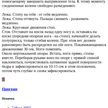
помогающему завершить выпрямление тела. К этому моменту
соединенные колени свободно разъединяют.
Лежа. Стопу на себя - от себя медленно.
Лежа. Стопа оттянута. Пальцы сжимать - разжимать
медленно.
Лежа. Круговые движения стоп.
Стоя. Отставьте на носок назад одну ногу и, оставаясь на
носке (передняя опорная нога - на стопе), начинайте делать
полуприсед, только сгибая колени. При этом вес должен
равномерно быть распределен на обе ноги. Покачивающимися
движениями 30 сек. Ноги поменять.
Около вертикальной опоры. Встать, ноги прямо, стопы
вместе. Перебирая руками вниз по опоре с прямой спиной
наклониться, почувствовать натяжение задней поверхности
бедра и зафиксироваться на 10-15 сек в этом положении,
потом чуть глубже и снова зафиксироваться.
П
Пингвин
Новичок
7 Июл 2007