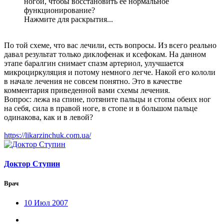
ногой, чтобы восстановить её нормальное
функционирование?
Нажмите для раскрытия...
По той схеме, что вас лечили, есть вопросы. Из всего реально
давал результат только диклофенак и ксефокам. На данном
этапе баралгин снимает спазм артериол, улучшается
микроциркуляция и потому немного легче. Накой его кололи
в начале лечения не совсем понятно. Это в качестве
комментария приведенной вами схемы лечения.
Вопрос: лежа на спине, потяните пальцы и стопы обеих ног
на себя, сила в правой ноге, в стопе и в большом пальце
одинакова, как и в левой?
https://likarzinchuk.com.ua/
Доктор Ступин
Врач
10 Июл 2007