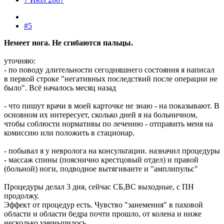
#5
Немеет нога. Не сгибаются пальцы.
уточняю:
- по поводу длительности сегодняшнего состояния я написал
в первой строке "негативных последствий после операции не
было". Всё началось месяц назад
- что пишут врачи в моей карточке не знаю - на показывают. В
основном их интересует, сколько дней я на больничном,
чтобы соблюсти нормативы по лечению - отправить меня на
комиссию или положить в стационар.
- побывал я у невролога на консультации. назначил процедуры
- массаж спины (пояснично крестцовый отдел) и правой
(больной) ноги, подводное вытягиванте и "амплипульс"
Процедуры делал 3 дня, сейчас СБ,ВС выходные, с ПН
продолжу.
Эффект от процедур есть. Чувство "занемения" в паховой
области и области бедра почти прошло, от колена и ниже
несколько уменьшилось.