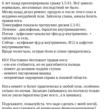
6 лет назад прооперировали грыжу L5-S1. Всё зажило
нормально, негативных последствий не было.
Месяц назад делал ремонт, продуло и после этого спал в
неудачно-неудобной позе. Заболела спина, начала болеть
правая нога.
Томография показала протрузию дисков L3-S1.
Лечение - диклофинак, баралгин внутримышечно.
Потом - эуфиллин+анальгин+физ.р-р внутривенно. +
таблетки и гель.
Сейчас - ксефокам+ф.р-р внутривенно, B12 и алфутоп
внутримышечно.
Вроде полегчало, острые боли в спине прекратились.
НО! Постоянно беспокоит правая нога:
- еле-еле сгибаются, но не разгибаются пальцы
- немеет до коликов подъём ступни
- немееет икгорожная мышца
- неприятные ощущения справа в паховой области.
Нога немеет и болит практически в любой позе, особенно
сильно по-ночам. Засыпаю (забываюсь по-полчаса) только
после укола баралгина (уже вся п...а в шишках).
Подскажите, пожалуйста, что надо сделать с моей ногой,
чтобы восстановить её нормальное функционирование?