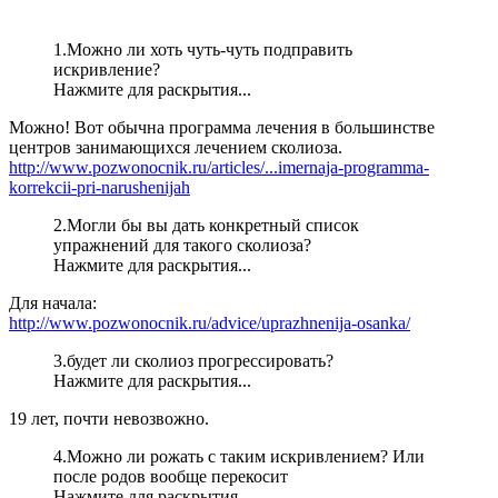
1.Можно ли хоть чуть-чуть подправить
искривление?
Нажмите для раскрытия...
Можно! Вот обычна программа лечения в большинстве
центров занимающихся лечением сколиоза.
http://www.pozwonocnik.ru/articles/...imernaja-programma-
korrekcii-pri-narushenijah
2.Могли бы вы дать конкретный список
упражнений для такого сколиоза?
Нажмите для раскрытия...
Для начала:
http://www.pozwonocnik.ru/advice/uprazhnenija-osanka/
3.будет ли сколиоз прогрессировать?
Нажмите для раскрытия...
19 лет, почти невозвожно.
4.Можно ли рожать с таким искривлением? Или
после родов вообще перекосит
Нажмите для раскрытия...