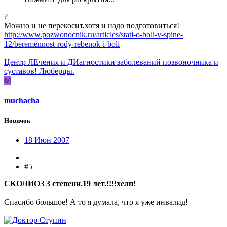
?
Можно и не перекосит,хотя и надо подготовиться!
http://www.pozwonocnik.ru/articles/stati-o-boli-v-spine-
12/beremennost-rody-rebenok-i-boli
Центр ЛЕчения и ДИагностики заболеваний позвоночника и
суставов! Люберцы.
M
muchacha
Новичок
18 Июн 2007
#5
СКОЛИОЗ 3 степени.19 лет.!!!!хелп!
Спасибо большое! А то я думала, что я уже инвалид!