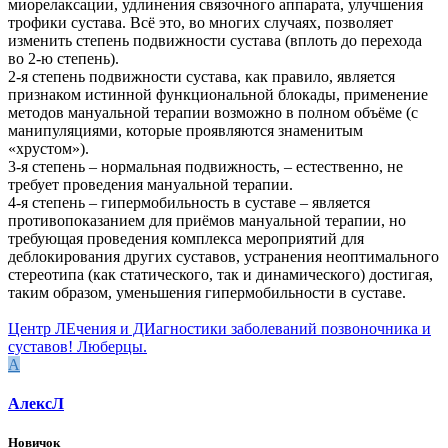
миорелаксации, удлинения связочного аппарата, улучшения
трофики сустава. Всё это, во многих случаях, позволяет
изменить степень подвижности сустава (вплоть до перехода
во 2-ю степень).
2-я степень подвижности сустава, как правило, является
признаком истинной функциональной блокады, применение
методов мануальной терапии возможно в полном объёме (с
манипуляциями, которые проявляются знаменитым
«хрустом»).
3-я степень – нормальная подвижность, – естественно, не
требует проведения мануальной терапии.
4-я степень – гипермобильность в суставе – является
противопоказанием для приёмов мануальной терапии, но
требующая проведения комплекса мероприятий для
деблокирования других суставов, устранения неоптимального
стереотипа (как статического, так и динамического) достигая,
таким образом, уменьшения гипермобильности в суставе.
Центр ЛЕчения и ДИагностики заболеваний позвоночника и
суставов! Люберцы.
А
АлексЛ
Новичок