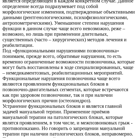
является определяющей в каждом конкретном случае. Данное
определение всегда подразумевает под собой
морфологические изменения, подтвержденные объективными
данными (рентгенологическими, психофизиологическими,
антропометрическими). Уменьшение степени нарушения
функции в данном случае чаще всего невозможно, реже –
возможно, но лишь при применении длительных,
существенных (часто – хирургических) методов лечения и
реабилитации.
Под «функциональными нарушениями позвоночника»
понимаем, прежде всего, обратимые нарушения, то есть
временно ограниченные возможности позвоночника, которые
могут быть восстановлены в ходе специализированных, чаще
– немедикаментозных, реабилитационных мероприятий.
Функциональные нарушения позвоночника чаще всего
являются проявлением функциональных блоков в
позвоночно-двигательных сегментах, которые встречаются
как при здоровом позвоночнике, так и при наличии
морфологических причин (остеохондроз).
Устранение функциональных блоков и является главной
задачей мануальной терпии. Применение приёмов
мануальной терапии на патологических блоках, которые
являтся проявлением, в том числе, и межпозвонковых грыж -
противопоказано. Но говорить о запрещении мануальной
терапии при наличии патологических блоков, неправомерно.