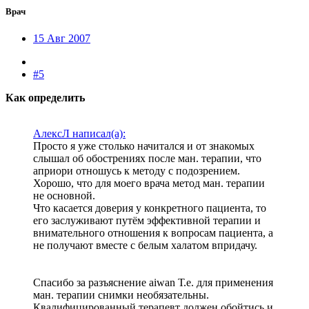
Врач
15 Авг 2007
#5
Как определить
АлексЛ написал(а):
Просто я уже столько начитался и от знакомых
слышал об обострениях после ман. терапии, что
априори отношусь к методу с подозрением.
Хорошо, что для моего врача метод ман. терапии
не основной.
Что касается доверия у конкретного пациента, то
его заслуживают путём эффективной терапии и
внимательного отношения к вопросам пациента, а
не получают вместе с белым халатом впридачу.
Спасибо за разъяснение aiwan Т.е. для применения
ман. терапии снимки необязательны.
Квалифицированный терапевт должен обойтись и