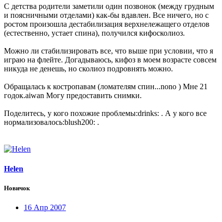
С детства родители заметили один позвонок (между грудным
и поясничными отделами) как-бы вдавлен. Все ничего, но с
ростом произошла дестабилизация верхнележащего отделов
(естественно, устает спина), получился кифосколиоз.
Можно ли стабилизировать все, что выше при условии, что я
играю на флейте. Догадываюсь, кифоз в моем возрасте совсем
никуда не денешь, но сколиоз подровнять можно.
Обращалась к костропавам (ломателям спин...nono ) Мне 21
годок.aiwan Могу предоставить снимки.
Поделитесь, у кого похожие проблемы:drinks: . А у кого все
нормализовалось:blush200: .
Helen
Новичок
16 Апр 2007